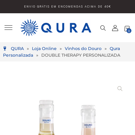
ENVIO GRÁTIS EM ENCOMENDAS ACIMA DE 40€
0
QURA
»
Loja Online
»
Vinhos do Douro
»
Qura
Personalizada
»
DOUBLE THERAPY PERSONALIZADA
Video