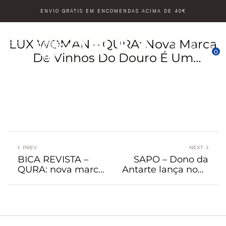
ENVIO GRÁTIS EM ENCOMENDAS ACIMA DE 40€
LUX WOMAN – QURA: Nova Marca
0
De Vinhos Do Douro É Um
Manifesto De Lifestyle
PREV
NEXT
BICA REVISTA –
SAPO – Dono da
QURA: nova marca
Antarte lança nova
de vinhos é um
marca de vinhos
manifesto de
do Douro
lifestyle