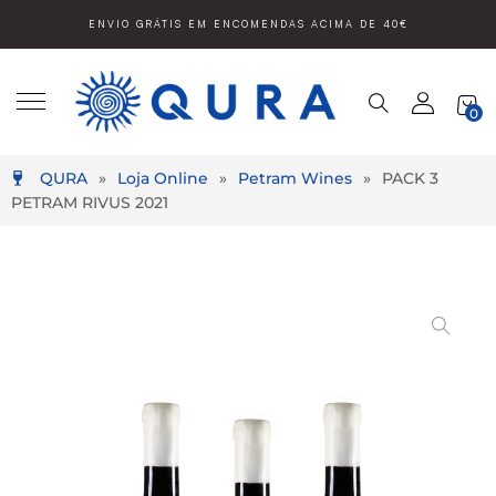
ENVIO GRÁTIS EM ENCOMENDAS ACIMA DE 40€
0
QURA
»
Loja Online
»
Petram Wines
»
PACK 3
PETRAM RIVUS 2021
Video